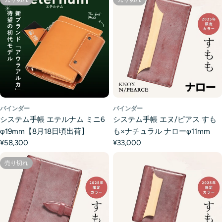
バインダー
バインダー
システム手帳 エテルナム ミニ6
システム手帳 エヌ/ピアス すも
φ19mm【8月18日頃出荷】
も×ナチュラル ナローφ11mm
¥58,300
¥33,000
売り切れ