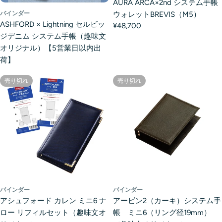
AURA ARCA×2nd システム手帳
バインダー
ウォレットBREVIS（M5）
ASHFORD × Lightning セルビッ
¥48,700
ジデニム システム手帳（趣味文
オリジナル）【5営業日以内出
荷】
売り切れ
売り切れ
バインダー
バインダー
アシュフォード カレン ミニ6 ナ
アービン2（カーキ）システム手
ロー リフィルセット（趣味文オ
帳 ミニ6（リング径19mm）