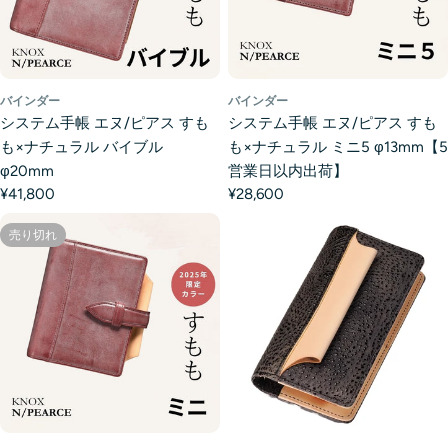
バインダー
バインダー
システム手帳 エヌ/ピアス すも
システム手帳 エヌ/ピアス すも
も×ナチュラル バイブル
も×ナチュラル ミニ5 φ13mm【5
φ20mm
営業日以内出荷】
¥41,800
¥28,600
売り切れ