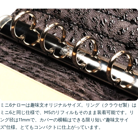
ミニ6ナローは趣味文オリジナルサイズ。リング（クラウゼ製）は
ミニ6と同じ仕様で、M5のリフィルもそのまま装着可能です。リ
ング径は11mmで、カバーの横幅はできる限り短い“趣味文サイ
ズ”仕様。とてもコンパクトに仕上がっています。