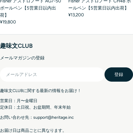
Fisher アストロノート AG7-50
Fisher アストロノート CH4B ボ
ボールペン【5営業日以内出
ールペン【5営業日以内出荷】
¥13,200
荷】
¥19,800
趣味文CLUB
メールマガジンの登録
メ
登録
ー
ル
趣味文CLUBに関する最新の情報をお届け！
ア
ド
営業日：月〜金曜日
レ
定休日：土日祝、お盆期間、年末年始
ス
お問い合わせ先：support@heritage.inc
お届け日は商品ごとに異なります。