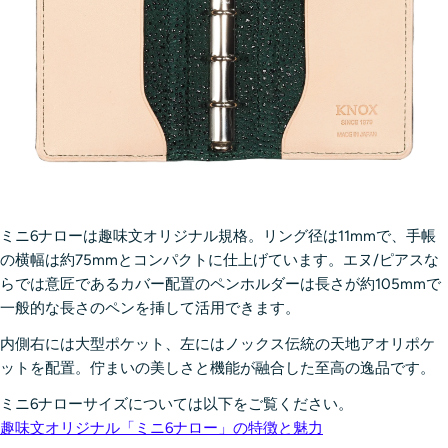
ミニ6ナローは趣味文オリジナル規格。リング径は11mmで、手帳
の横幅は約75mmとコンパクトに仕上げています。エヌ/ピアスな
らでは意匠であるカバー配置のペンホルダーは長さが約105mmで
一般的な長さのペンを挿して活用できます。
内側右には大型ポケット、左にはノックス伝統の天地アオリポケ
ットを配置。佇まいの美しさと機能が融合した至高の逸品です。
ミニ6ナローサイズについては以下をご覧ください。
趣味文オリジナル「ミニ6ナロー」の特徴と魅力