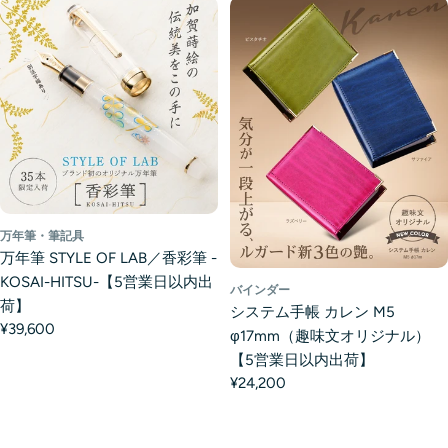
万年筆・筆記具
万年筆 STYLE OF LAB／香彩筆 -
KOSAI-HITSU-【5営業日以内出
バインダー
荷】
システム手帳 カレン M5
¥39,600
φ17mm（趣味文オリジナル）
【5営業日以内出荷】
¥24,200