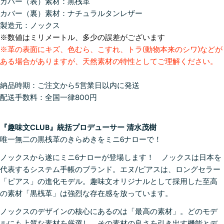
カバー（表）素材：黒桟革
カバー（裏）素材：ナチュラルタンレザー
製造元：ノックス
※数値はミリメートル、多少の誤差がございます
※革の表面にキズ、色むら、こすれ、トラ(動物本来のシワ)などが
ある場合がありますが、天然素材の特性としてご理解ください。
納品時期：ご注文から5営業日以内に発送
配送手数料：全国一律800円
『趣味文CLUB』統括プロデューサー 清水茂樹
唯一無二の黒桟革のきらめきをミニ6ナローで！
ノックスから遂にミニ6ナローが登場します！ ノックスは日本を
代表するシステム手帳のブランド。エヌ/ピアスは、ロングセラー
「ピアス」の進化モデル。趣味文オリジナルとして採用した至高
の素材「黒桟革」は強烈な存在感を放っています。
ノックスのデザインの核心にあるのは「最高の素材」。どのモデ
ルにも上質な素材を厳選し、その素材の良さを引き出す機能とデ