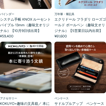
バインダー
万年筆・筆記具
システム手帳 KNOX ルーセント
エクリドール フラダリ ローズゴ
バイブル 13mm（趣味文オリジ
ールド ボールペン（趣味文オリ
ナル）【10月9日頃出荷】
ジナル）【5営業日以内出荷】
¥59,400
¥61,600
アクセサリー
ペンケース
KOKUYO×趣味の文具箱／ 本に
サドルプルアップ ペンケース