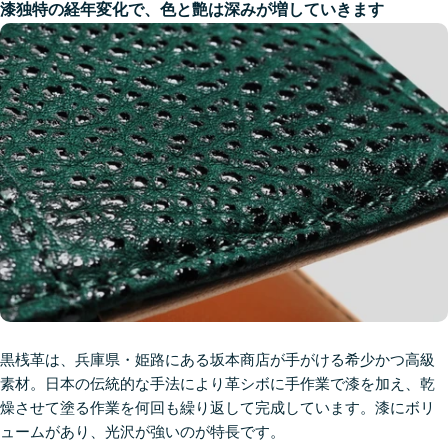
漆独特の経年変化で、色と艶は深みが増していきます
黒桟革は、兵庫県・姫路にある坂本商店が手がける希少かつ高級
素材。日本の伝統的な手法により革シボに手作業で漆を加え、乾
燥させて塗る作業を何回も繰り返して完成しています。漆にボリ
ュームがあり、光沢が強いのが特長です。