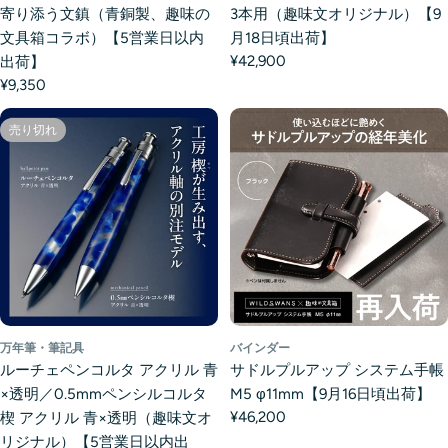
寄り添う文鎮（青銅製、趣味の
3本用（趣味文オリジナル）【9
文具箱コラボ）【5営業日以内
月18日頃出荷】
¥42,900
出荷】
¥9,350
売り切れ
万年筆・筆記具
バインダー
ルーチェペンコルタ アクリル 青
サドルプルアップ システム手帳
×透明／0.5mmペンシルコルタ
M5 φ11mm【9月16日頃出荷】
¥46,200
楔 アクリル 青×透明（趣味文オ
リジナル）【5営業日以内出