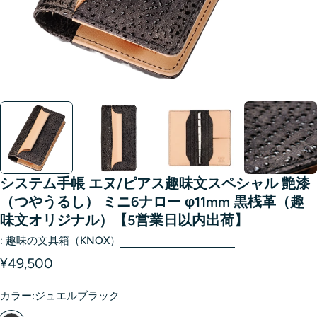
システム手帳 エヌ/ピアス趣味文スペシャル 艶漆
（つやうるし） ミニ6ナロー φ11mm 黒桟革（趣
味文オリジナル）【5営業日以内出荷】
:
趣味の文具箱（KNOX）
¥49,500
カラー:
ジュエルブラック