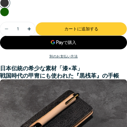
カートに追加する
別のお支払い方法
日本伝統の希少な
素材「
漆×革」
戦国時代の甲冑にも使われた『黒桟革』の手帳