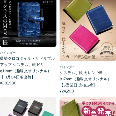
バインダー
藍染クロコダイル × サドルプル
アップ システム手帳 M5
バインダー
φ11mm（趣味文オリジナル）
システム手帳 カレン M5
【11月04日頃出荷】
φ17mm（趣味文オリジナル）
¥236,500
【5営業日以内出荷】
¥24,200