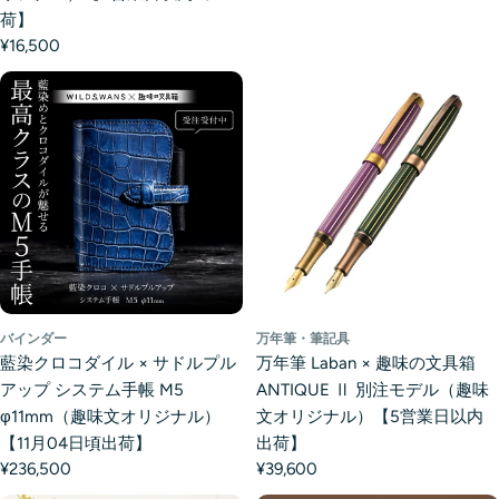
荷】
¥16,500
バインダー
万年筆・筆記具
藍染クロコダイル × サドルプル
万年筆 Laban × 趣味の文具箱
アップ システム手帳 M5
ANTIQUE Ⅱ 別注モデル（趣味
φ11mm（趣味文オリジナル）
文オリジナル）【5営業日以内
【11月04日頃出荷】
出荷】
¥236,500
¥39,600