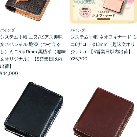
バインダー
バインダー
システム手帳 エヌ/ピアス趣味
システム手帳 ネオフィナード ミ
文スペシャル 艶漆（つやうる
ニ6ナロー φ13mm（趣味文オリ
し）ミニ5 φ11mm 黒桟革（趣味
ジナル）【5営業日以内出荷】
¥25,300
文オリジナル）【5営業日以内
出荷】
¥44,000