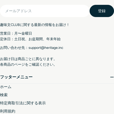
メ
登録
ー
ル
趣味文CLUBに関する最新の情報をお届け！
ア
ド
営業日：月〜金曜日
レ
定休日：土日祝、お盆期間、年末年始
ス
お問い合わせ先：support@heritage.inc
お届け日は商品ごとに異なります。
各商品のページをご確認ください。
フッターメニュー
ホーム
検索
特定商取引法に関する表示
利用規約