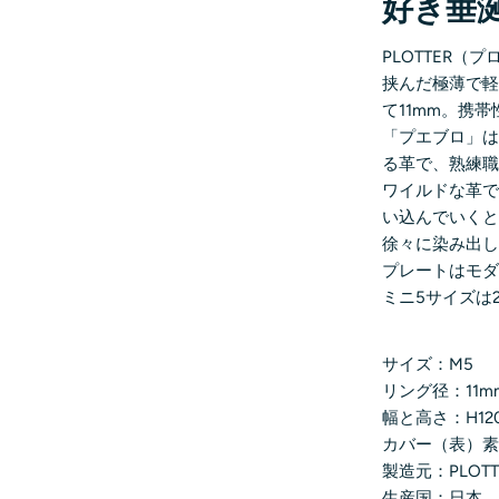
好き垂
PLOTTER
挟んだ極薄で
て11mm。携
「プエブロ」
る革で、熟練
ワイルドな革
い込んでいく
徐々に染み出
プレートはモ
ミニ5サイズは
サイズ：M5
リング径：11m
幅と高さ：H12
カバー（表）素
製造元：PLOTT
生産国：日本