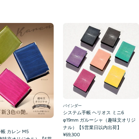
バインダー
システム手帳 ヘリオス ミニ6
φ19mm ガルーシャ（趣味文オリジ
ナル）【5営業日以内出荷】
帳 カレン M5
¥69,300
（趣味文オリジナル）【5営