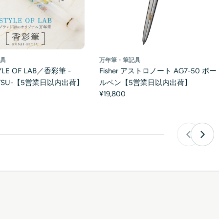
万年筆・筆記具
記具
Fisher アストロノート AG7-50 ボー
LE OF LAB／香彩筆 -
ルペン【5営業日以内出荷】
HITSU-【5営業日以内出荷】
¥19,800