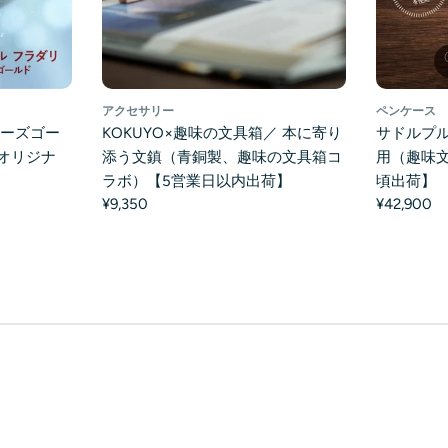
アクセサリー
ペンケース
ローズゴー
KOKUYO×趣味の文具箱／ 本に寄り
サドルプル
オリジナ
添う文鎮（青銅製、趣味の文具箱コ
用（趣味文
】
ラボ）【5営業日以内出荷】
頃出荷】
¥9,350
¥42,900