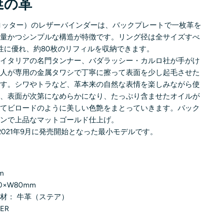
涎の革
（プロッター）のレザーバインダーは、バックプレートで一枚革を
軽量かつシンプルな構造が特徴です。リング径は全サイズすべ
帯性に優れ、約80枚のリフィルを収納できます。
はイタリアの名門タンナー、バダラッシー・カルロ社が手がけ
職人が専用の金属タワシで丁寧に擦って表面を少し起毛させた
です。シワやトラなど、革本来の自然な表情を楽しみながら使
と、表面が次第になめらかになり、たっぷり含ませたオイルが
してビロードのように美しい色艶をまとっていきます。バック
ダンで上品なマットゴールド仕上げ。
2021年9月に発売開始となった最小モデルです。
m
0×W80mm
材： 牛革（
ステア）
ER