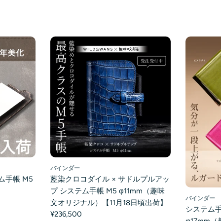
バインダー
ム手帳 M5
藍染クロコダイル × サドルプルアッ
】
プ システム手帳 M5 φ11mm（趣味
バインダー
文オリジナル）【11月18日頃出荷】
システム手
¥236,500
φ17mm