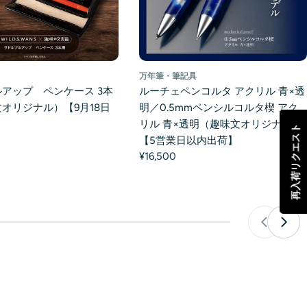
万年筆・筆記具
アップ ペンケース 3本
ルーチェペンコルタ アクリル 青×透
オリジナル）【9月18日
明／0.5mmペンシルコルタ楔 アク
リル 青×透明（趣味文オリジナル）
再入荷リクエスト
【5営業日以内出荷】
¥16,500