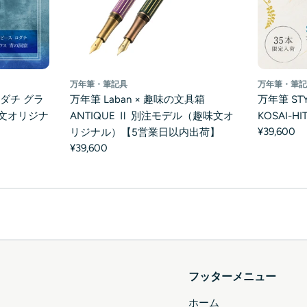
万年筆・筆記具
万年筆・筆
ダチ グラ
万年筆 Laban × 趣味の文具箱
万年筆 STY
文オリジナ
ANTIQUE Ⅱ 別注モデル（趣味文オ
KOSAI-
¥39,600
】
リジナル）【5営業日以内出荷】
¥39,600
フッターメニュー
ホーム