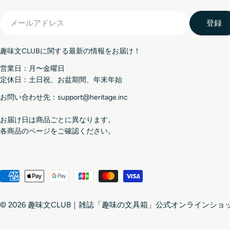
メ
登録
ー
ル
趣味文CLUBに関する最新の情報をお届け！
ア
ド
営業日：月〜金曜日
レ
定休日：土日祝、お盆期間、年末年始
ス
お問い合わせ先：support@heritage.inc
お届け日は商品ごとに異なります。
各商品のページをご確認ください。
© 2026
趣味文CLUB｜雑誌「趣味の文具箱」公式オンラインショ