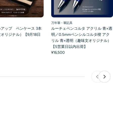
万年筆・筆記具
アップ ペンケース 3本
ルーチェペンコルタ アクリル 青×透
オリジナル）【9月18日
明／0.5mmペンシルコルタ楔 アク
リル 青×透明（趣味文オリジナル）
【5営業日以内出荷】
¥16,500