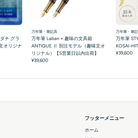
万年筆・筆記具
万年筆・筆
ダチ グラ
万年筆 Laban × 趣味の文具箱
万年筆 STY
文オリジナ
ANTIQUE Ⅱ 別注モデル（趣味文オ
KOSAI-
¥39,600
】
リジナル）【5営業日以内出荷】
¥39,600
フッターメニュー
ホーム