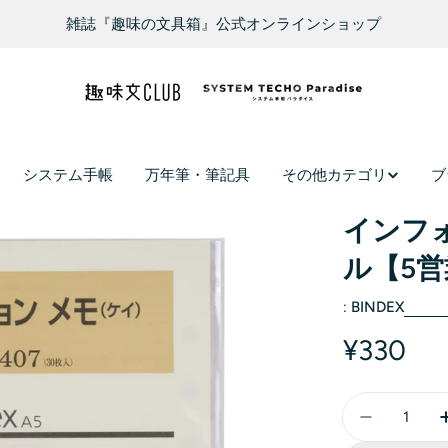
雑誌『趣味の文具箱』公式オンラインショップ
システム手帳
万年筆・筆記具
その他カテゴリ
ブ
インフォ
ル【5
:
BINDEX
¥330