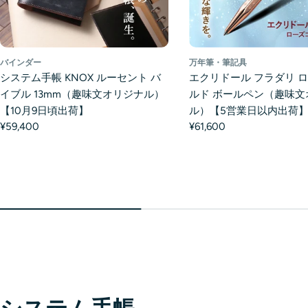
バインダー
万年筆・筆記具
システム手帳 KNOX ルーセント バ
エクリドール フラダリ 
イブル 13mm（趣味文オリジナル）
ルド ボールペン（趣味文
【10月9日頃出荷】
ル）【5営業日以内出荷
¥59,400
¥61,600