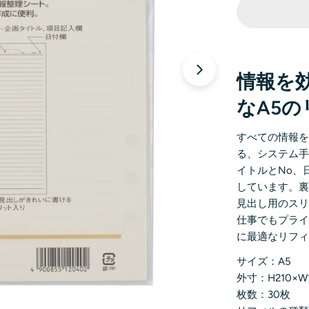
情報を
なA5
すべての情報を
る、システム
イトルとNo、
しています。
見出し用のス
仕事でもプラ
に最適なリフ
サイズ：A5
外寸：H210×W
枚数：30枚