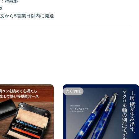
類：特殊罫
X
文から5営業日以内に発送
売り切れ