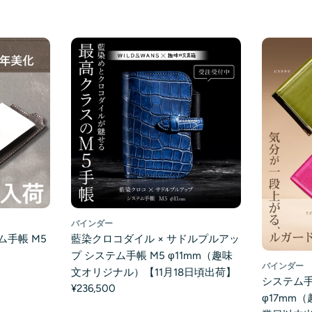
バインダー
ム手帳 M5
藍染クロコダイル × サドルプルアッ
】
プ システム手帳 M5 φ11mm（趣味
バインダー
文オリジナル）【11月18日頃出荷】
システム手
¥236,500
φ17mm