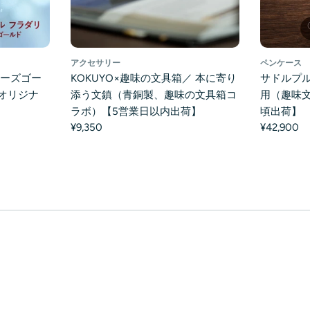
アクセサリー
ペンケース
ローズゴー
KOKUYO×趣味の文具箱／ 本に寄り
サドルプル
オリジナ
添う文鎮（青銅製、趣味の文具箱コ
用（趣味文
】
ラボ）【5営業日以内出荷】
頃出荷】
¥9,350
¥42,900