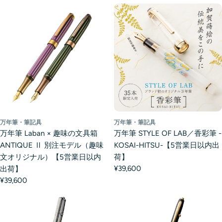
万年筆・筆記具
万年筆・筆記具
万年筆 Laban × 趣味の文具箱
万年筆 STYLE OF LAB／香彩筆 -
ANTIQUE Ⅱ 別注モデル（趣味
KOSAI-HITSU-【5営業日以内出
文オリジナル）【5営業日以内
荷】
¥39,600
出荷】
¥39,600