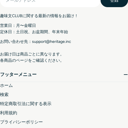
登録
ー
ル
趣味文CLUBに関する最新の情報をお届け！
ア
ド
営業日：月〜金曜日
レ
定休日：土日祝、お盆期間、年末年始
ス
お問い合わせ先：support@heritage.inc
お届け日は商品ごとに異なります。
各商品のページをご確認ください。
フッターメニュー
ホーム
検索
特定商取引法に関する表示
利用規約
プライバシーポリシー