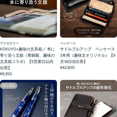
アクセサリー
ペンケース
KOKUYO×趣味の文具箱／ 本に
サドルプルアップ ペンケース
寄り添う文鎮（青銅製、趣味の
3本用（趣味文オリジナル）【9
文具箱コラボ）【5営業日以内
月18日頃出荷】
¥42,900
出荷】
¥9,350
売り切れ