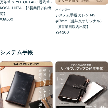
万年筆 STYLE OF LAB／香彩筆 -
KOSAI-HITSU-【5営業日以内出
バインダー
荷】
システム手帳 カレン M5
¥39,600
φ17mm（趣味文オリジナル）
【5営業日以内出荷】
¥24,200
システム手帳