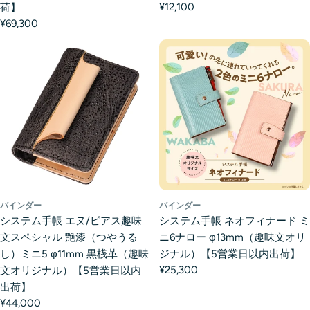
¥12,100
荷】
¥69,300
バインダー
バインダー
システム手帳 エヌ/ピアス趣味
システム手帳 ネオフィナード ミ
文スペシャル 艶漆（つやうる
ニ6ナロー φ13mm（趣味文オリ
し）ミニ5 φ11mm 黒桟革（趣味
ジナル）【5営業日以内出荷】
¥25,300
文オリジナル）【5営業日以内
出荷】
¥44,000