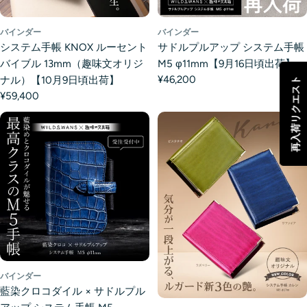
バインダー
バインダー
システム手帳 KNOX ルーセント
サドルプルアップ システム手帳
バイブル 13mm（趣味文オリジ
M5 φ11mm【9月16日頃出荷】
¥46,200
ナル）【10月9日頃出荷】
再入荷リクエスト
¥59,400
バインダー
藍染クロコダイル × サドルプル