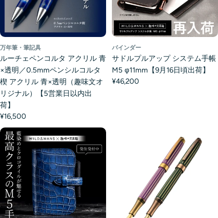
万年筆・筆記具
バインダー
ルーチェペンコルタ アクリル 青
サドルプルアップ システム手帳
×透明／0.5mmペンシルコルタ
M5 φ11mm【9月16日頃出荷】
¥46,200
楔 アクリル 青×透明（趣味文オ
リジナル）【5営業日以内出
荷】
¥16,500