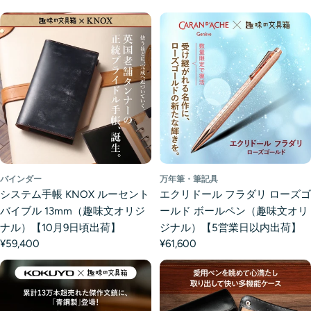
バインダー
万年筆・筆記具
システム手帳 KNOX ルーセント
エクリドール フラダリ ローズゴ
バイブル 13mm（趣味文オリジ
ールド ボールペン（趣味文オリ
ナル）【10月9日頃出荷】
ジナル）【5営業日以内出荷】
¥59,400
¥61,600