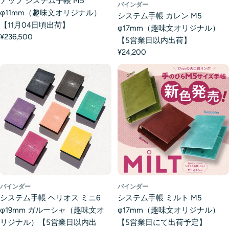
アップ システム手帳 M5
バインダー
φ11mm（趣味文オリジナル）
システム手帳 カレン M5
【11月04日頃出荷】
φ17mm（趣味文オリジナル）
¥236,500
【5営業日以内出荷】
¥24,200
バインダー
バインダー
システム手帳 ヘリオス ミニ6
システム手帳 ミルト M5
φ19mm ガルーシャ（趣味文オ
φ17mm（趣味文オリジナル）
リジナル）【5営業日以内出
【5営業日にて出荷予定】