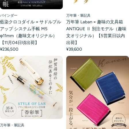
バインダー
万年筆・筆記具
藍染クロコダイル × サドルプル
万年筆 Laban × 趣味の文具箱
アップ システム手帳 M5
ANTIQUE Ⅱ 別注モデル（趣味
φ11mm（趣味文オリジナル）
文オリジナル）【5営業日以内
【11月04日頃出荷】
出荷】
¥236,500
¥39,600
万年筆・筆記具