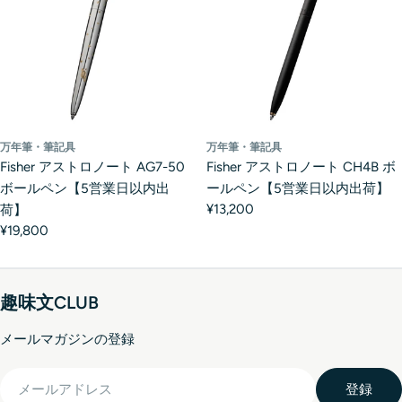
万年筆・筆記具
万年筆・筆記具
Fisher アストロノート AG7-50
Fisher アストロノート CH4B ボ
ボールペン【5営業日以内出
ールペン【5営業日以内出荷】
¥13,200
荷】
¥19,800
趣味文CLUB
メールマガジンの登録
メ
登録
ー