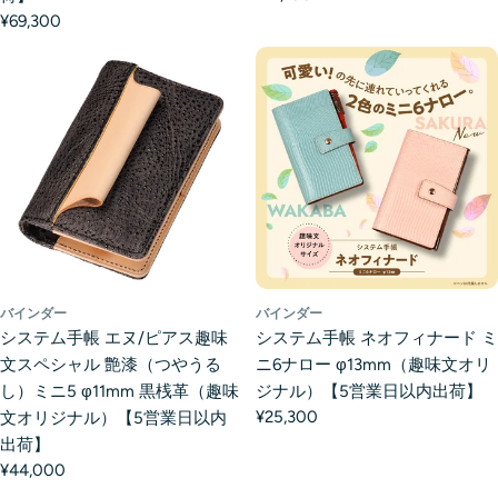
¥69,300
バインダー
バインダー
システム手帳 エヌ/ピアス趣味
システム手帳 ネオフィナード ミ
文スペシャル 艶漆（つやうる
ニ6ナロー φ13mm（趣味文オリ
し）ミニ5 φ11mm 黒桟革（趣味
ジナル）【5営業日以内出荷】
¥25,300
文オリジナル）【5営業日以内
出荷】
¥44,000