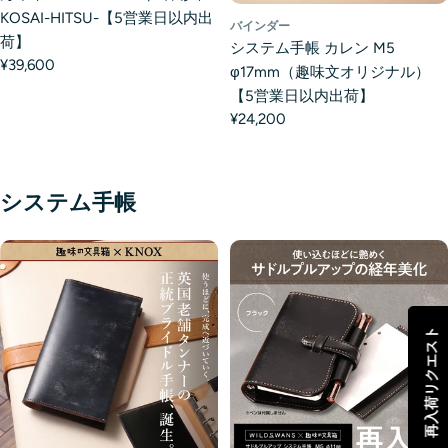
KOSAI-HITSU-【5営業日以内出
バインダー
荷】
システム手帳 カレン M5
¥39,600
φ17mm（趣味文オリジナル）
【5営業日以内出荷】
¥24,200
システム手帳
再入荷リクエスト