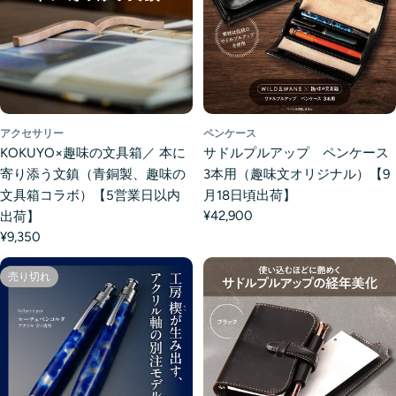
アクセサリー
ペンケース
KOKUYO×趣味の文具箱／ 本に
サドルプルアップ ペンケース
寄り添う文鎮（青銅製、趣味の
3本用（趣味文オリジナル）【9
文具箱コラボ）【5営業日以内
月18日頃出荷】
¥42,900
出荷】
¥9,350
売り切れ