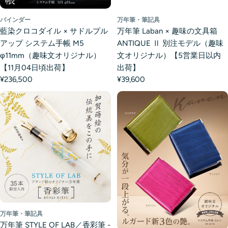
バインダー
万年筆・筆記具
藍染クロコダイル × サドルプル
万年筆 Laban × 趣味の文具箱
アップ システム手帳 M5
ANTIQUE Ⅱ 別注モデル（趣味
φ11mm（趣味文オリジナル）
文オリジナル）【5営業日以内
【11月04日頃出荷】
出荷】
¥236,500
¥39,600
万年筆・筆記具
万年筆 STYLE OF LAB／香彩筆 -