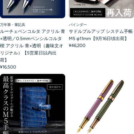
万年筆・筆記具
バインダー
ルーチェペンコルタ アクリル 青
サドルプルアップ システム手帳
×透明／0.5mmペンシルコルタ
M5 φ11mm【9月16日頃出荷】
¥46,200
楔 アクリル 青×透明（趣味文オ
リジナル）【5営業日以内出
荷】
¥16,500