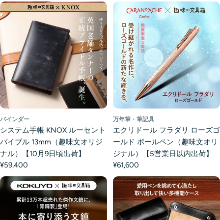
バインダー
万年筆・筆記具
システム手帳 KNOX ルーセント
エクリドール フラダリ ローズゴ
バイブル 13mm（趣味文オリジ
ールド ボールペン（趣味文オリ
ナル）【10月9日頃出荷】
ジナル）【5営業日以内出荷】
¥59,400
¥61,600