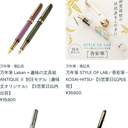
万年筆・筆記具
万年筆・筆記具
万年筆 Laban × 趣味の文具箱
万年筆 STYLE OF LAB／香彩筆 -
ANTIQUE Ⅱ 別注モデル（趣味
KOSAI-HITSU-【5営業日以内出
文オリジナル）【5営業日以内
荷】
¥39,600
出荷】
¥39,600