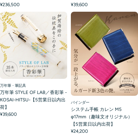
¥236,500
¥39,600
万年筆・筆記具
万年筆 STYLE OF LAB／香彩筆 -
KOSAI-HITSU-【5営業日以内出
バインダー
荷】
システム手帳 カレン M5
¥39,600
φ17mm（趣味文オリジナル）
【5営業日以内出荷】
¥24,200