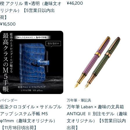
¥46,200
楔 アクリル 青×透明（趣味文オ
リジナル）【5営業日以内出
荷】
¥16,500
バインダー
万年筆・筆記具
藍染クロコダイル × サドルプル
万年筆 Laban × 趣味の文具箱
アップ システム手帳 M5
ANTIQUE Ⅱ 別注モデル（趣味
φ11mm（趣味文オリジナル）
文オリジナル）【5営業日以内
【11月18日頃出荷】
出荷】