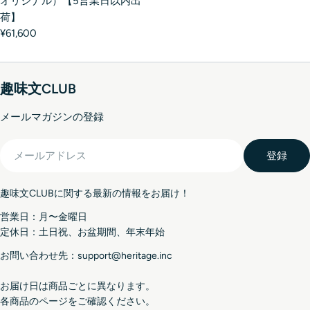
オリジナル）【5営業日以内出
荷】
¥61,600
趣味文CLUB
メールマガジンの登録
メ
登録
ー
ル
趣味文CLUBに関する最新の情報をお届け！
ア
ド
営業日：月〜金曜日
レ
定休日：土日祝、お盆期間、年末年始
ス
お問い合わせ先：support@heritage.inc
お届け日は商品ごとに異なります。
各商品のページをご確認ください。