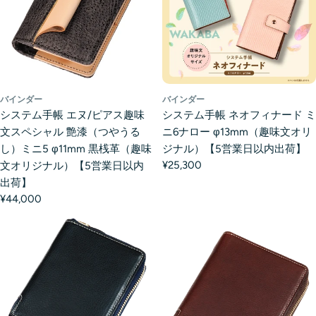
バインダー
バインダー
システム手帳 エヌ/ピアス趣味
システム手帳 ネオフィナード ミ
文スペシャル 艶漆（つやうる
ニ6ナロー φ13mm（趣味文オリ
し）ミニ5 φ11mm 黒桟革（趣味
ジナル）【5営業日以内出荷】
¥25,300
文オリジナル）【5営業日以内
出荷】
¥44,000