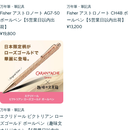
万年筆・筆記具
万年筆・筆記具
Fisher アストロノート AG7-50
Fisher アストロノート CH4B ボ
ボールペン【5営業日以内出
ールペン【5営業日以内出荷】
¥13,200
荷】
¥19,800
万年筆・筆記具
エクリドール ビクトリアン ロー
ズゴールド ボールペン（趣味文