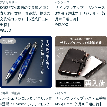
アクセサリー
ペンケース
KOKUYO×趣味の文具箱／ 本に
サドルプルアップ ペンケース
寄り添う文鎮（青銅製、趣味の
3本用（趣味文オリジナル）【9
文具箱コラボ）【5営業日以内
月18日頃出荷】
¥42,900
出荷】
¥9,350
売り切れ
万年筆・筆記具
バインダー
ルーチェペンコルタ アクリル 青
サドルプルアップ システム手帳
×透明／0.5mmペンシルコルタ
M5 φ11mm【9月16日頃出荷】