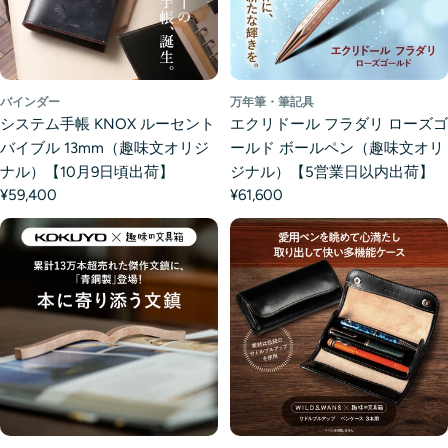
バインダー
万年筆・筆記具
システム手帳 KNOX ルーセント
エクリドール フラダリ ローズゴ
バイブル 13mm（趣味文オリジ
ールド ボールペン（趣味文オリ
ナル）【10月9日頃出荷】
ジナル）【5営業日以内出荷】
¥59,400
¥61,600