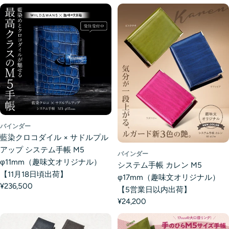
バインダー
藍染クロコダイル × サドルプル
アップ システム手帳 M5
バインダー
φ11mm（趣味文オリジナル）
システム手帳 カレン M5
【11月18日頃出荷】
φ17mm（趣味文オリジナル）
¥236,500
【5営業日以内出荷】
¥24,200