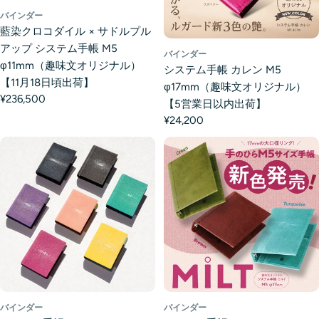
バインダー
藍染クロコダイル × サドルプル
アップ システム手帳 M5
バインダー
φ11mm（趣味文オリジナル）
システム手帳 カレン M5
【11月18日頃出荷】
φ17mm（趣味文オリジナル）
¥236,500
【5営業日以内出荷】
¥24,200
バインダー
バインダー