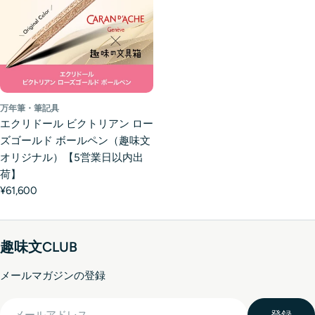
万年筆・筆記具
エクリドール ビクトリアン ロー
ズゴールド ボールペン（趣味文
オリジナル）【5営業日以内出
荷】
¥61,600
趣味文CLUB
メールマガジンの登録
メ