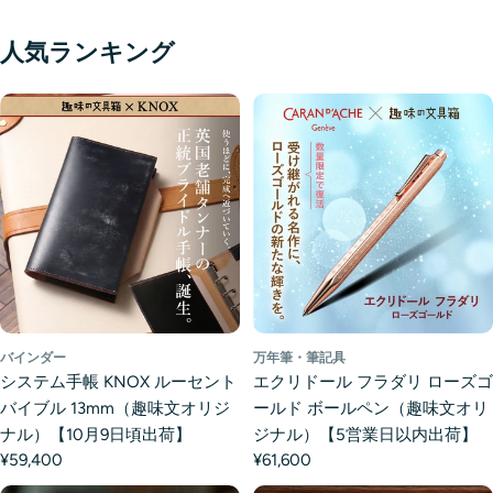
人気ランキング
バインダー
万年筆・筆記具
システム手帳 KNOX ルーセント
エクリドール フラダリ ローズゴ
バイブル 13mm（趣味文オリジ
ールド ボールペン（趣味文オリ
ナル）【10月9日頃出荷】
ジナル）【5営業日以内出荷】
¥59,400
¥61,600