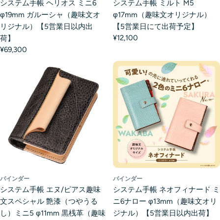
システム手帳 ヘリオス ミニ6
システム手帳 ミルト M5
φ19mm ガルーシャ（趣味文オ
φ17mm（趣味文オリジナル）
リジナル）【5営業日以内出
【5営業日にて出荷予定】
¥12,100
荷】
¥69,300
バインダー
バインダー
システム手帳 エヌ/ピアス趣味
システム手帳 ネオフィナード ミ
文スペシャル 艶漆（つやうる
ニ6ナロー φ13mm（趣味文オリ
し）ミニ5 φ11mm 黒桟革（趣味
ジナル）【5営業日以内出荷】