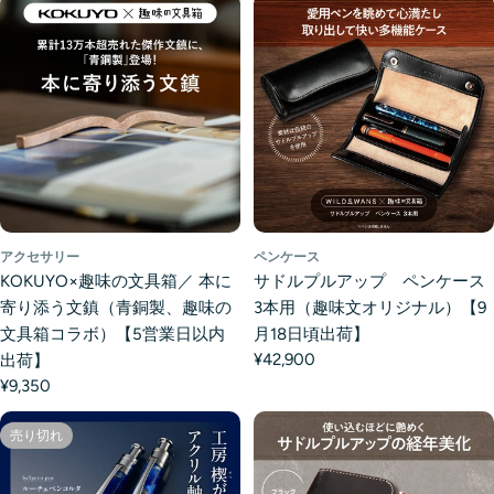
アクセサリー
ペンケース
KOKUYO×趣味の文具箱／ 本に
サドルプルアップ ペンケース
寄り添う文鎮（青銅製、趣味の
3本用（趣味文オリジナル）【9
文具箱コラボ）【5営業日以内
月18日頃出荷】
¥42,900
出荷】
¥9,350
売り切れ