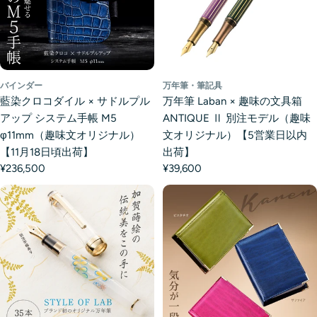
バインダー
万年筆・筆記具
藍染クロコダイル × サドルプル
万年筆 Laban × 趣味の文具箱
アップ システム手帳 M5
ANTIQUE Ⅱ 別注モデル（趣味
φ11mm（趣味文オリジナル）
文オリジナル）【5営業日以内
【11月18日頃出荷】
出荷】
¥236,500
¥39,600