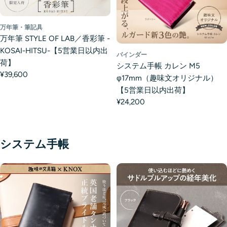
万年筆・筆記具
万年筆 STYLE OF LAB／香彩筆 -
KOSAI-HITSU-【5営業日以内出
バインダー
荷】
システム手帳 カレン M5
¥39,600
φ17mm（趣味文オリジナル）
【5営業日以内出荷】
¥24,200
システム手帳