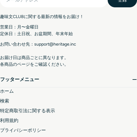
登録
ー
ル
趣味文CLUBに関する最新の情報をお届け！
ア
ド
営業日：月〜金曜日
レ
定休日：土日祝、お盆期間、年末年始
ス
お問い合わせ先：support@heritage.inc
お届け日は商品ごとに異なります。
各商品のページをご確認ください。
フッターメニュー
ホーム
検索
特定商取引法に関する表示
利用規約
プライバシーポリシー