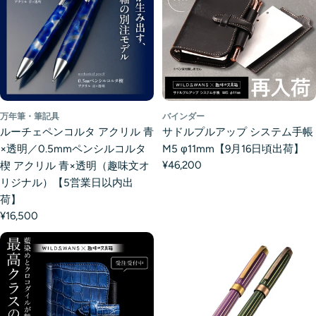
万年筆・筆記具
バインダー
ルーチェペンコルタ アクリル 青
サドルプルアップ システム手帳
×透明／0.5mmペンシルコルタ
M5 φ11mm【9月16日頃出荷】
¥46,200
楔 アクリル 青×透明（趣味文オ
リジナル）【5営業日以内出
荷】
¥16,500