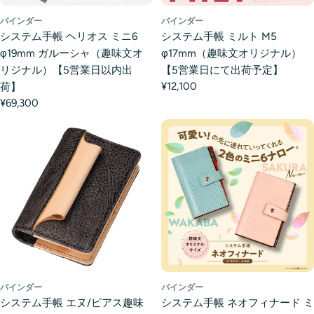
バインダー
バインダー
システム手帳 ヘリオス ミニ6
システム手帳 ミルト M5
φ19mm ガルーシャ（趣味文オ
φ17mm（趣味文オリジナル）
リジナル）【5営業日以内出
【5営業日にて出荷予定】
¥12,100
荷】
¥69,300
バインダー
バインダー
システム手帳 エヌ/ピアス趣味
システム手帳 ネオフィナード ミ