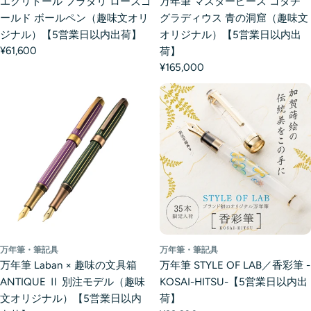
エクリドール フラダリ ローズゴ
万年筆 マスターピース コダチ
ールド ボールペン（趣味文オリ
グラディウス 青の洞窟（趣味文
ジナル）【5営業日以内出荷】
オリジナル）【5営業日以内出
¥61,600
荷】
¥165,000
万年筆・筆記具
万年筆・筆記具
万年筆 Laban × 趣味の文具箱
万年筆 STYLE OF LAB／香彩筆 -
ANTIQUE Ⅱ 別注モデル（趣味
KOSAI-HITSU-【5営業日以内出
文オリジナル）【5営業日以内
荷】