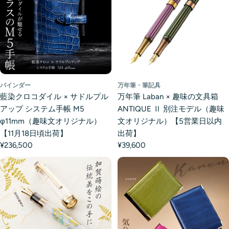
バインダー
万年筆・筆記具
藍染クロコダイル × サドルプル
万年筆 Laban × 趣味の文具箱
アップ システム手帳 M5
ANTIQUE Ⅱ 別注モデル（趣味
φ11mm（趣味文オリジナル）
文オリジナル）【5営業日以内
【11月18日頃出荷】
出荷】
¥236,500
¥39,600