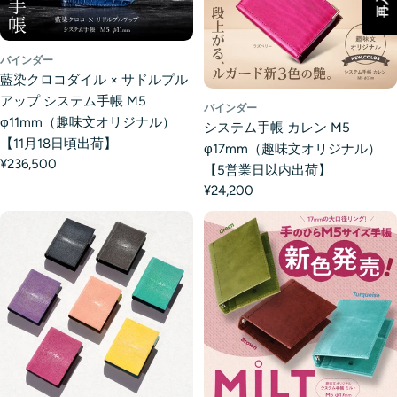
バインダー
藍染クロコダイル × サドルプル
アップ システム手帳 M5
バインダー
φ11mm（趣味文オリジナル）
システム手帳 カレン M5
【11月18日頃出荷】
φ17mm（趣味文オリジナル）
¥236,500
【5営業日以内出荷】
¥24,200