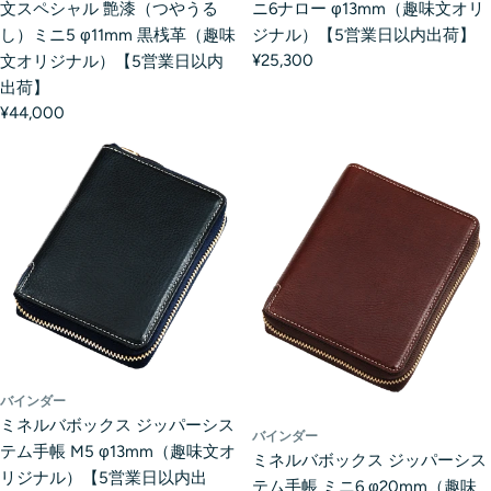
文スペシャル 艶漆（つやうる
ニ6ナロー φ13mm（趣味文オリ
し）ミニ5 φ11mm 黒桟革（趣味
ジナル）【5営業日以内出荷】
¥25,300
文オリジナル）【5営業日以内
出荷】
¥44,000
バインダー
ミネルバボックス ジッパーシス
バインダー
テム手帳 M5 φ13mm（趣味文オ
ミネルバボックス ジッパーシス
リジナル）【5営業日以内出
テム手帳 ミニ6 φ20mm（趣味