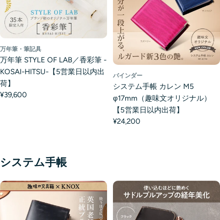
万年筆・筆記具
万年筆 STYLE OF LAB／香彩筆 -
KOSAI-HITSU-【5営業日以内出
バインダー
荷】
システム手帳 カレン M5
¥39,600
φ17mm（趣味文オリジナル）
【5営業日以内出荷】
¥24,200
システム手帳