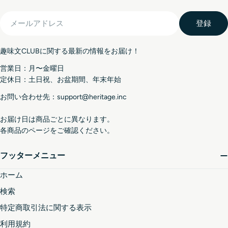
メ
登録
ー
ル
趣味文CLUBに関する最新の情報をお届け！
ア
ド
営業日：月〜金曜日
レ
定休日：土日祝、お盆期間、年末年始
ス
お問い合わせ先：support@heritage.inc
お届け日は商品ごとに異なります。
各商品のページをご確認ください。
フッターメニュー
ホーム
検索
特定商取引法に関する表示
利用規約