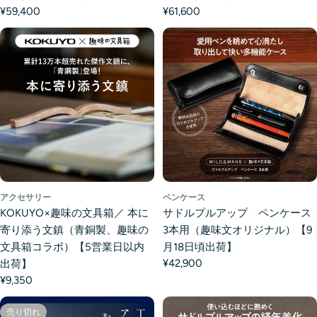
¥59,400
¥61,600
アクセサリー
ペンケース
KOKUYO×趣味の文具箱／ 本に
サドルプルアップ ペンケース
寄り添う文鎮（青銅製、趣味の
3本用（趣味文オリジナル）【9
文具箱コラボ）【5営業日以内
月18日頃出荷】
¥42,900
出荷】
¥9,350
売り切れ