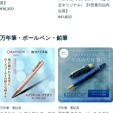
荷】
文オリジナル）【5営業日以内
¥36,300
出荷】
¥41,800
万年筆・ボールペン・鉛筆
万年筆・筆記具
万年筆・筆記具