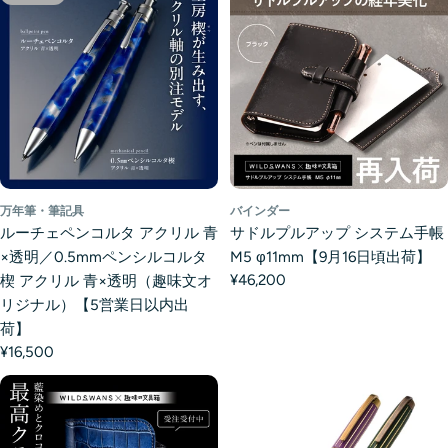
万年筆・筆記具
バインダー
ルーチェペンコルタ アクリル 青
サドルプルアップ システム手帳
×透明／0.5mmペンシルコルタ
M5 φ11mm【9月16日頃出荷】
¥46,200
楔 アクリル 青×透明（趣味文オ
リジナル）【5営業日以内出
荷】
¥16,500