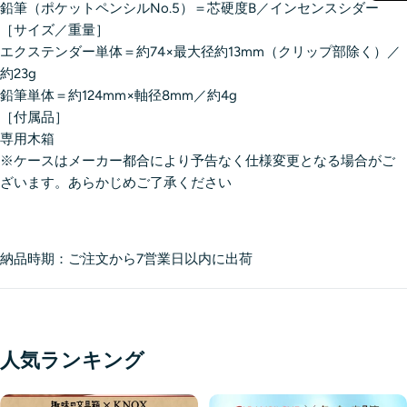
鉛筆（ポケットペンシルNo.5）＝芯硬度B／インセンスシダー
［サイズ／重量］
エクステンダー単体＝約74×最大径約13mm（クリップ部除く）／
約23g
鉛筆単体＝約124mm×軸径8mm／約4g
［付属品］
専用木箱
※ケースはメーカー都合により予告なく仕様変更となる場合がご
ざいます。あらかじめご了承ください
納品時期：ご注文から7営業日以内に出荷
人気ランキング