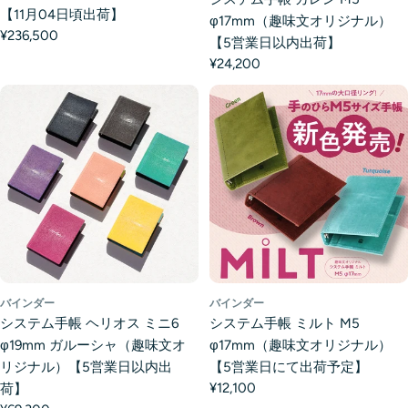
【11月04日頃出荷】
φ17mm（趣味文オリジナル）
¥236,500
【5営業日以内出荷】
¥24,200
バインダー
バインダー
システム手帳 ヘリオス ミニ6
システム手帳 ミルト M5
φ19mm ガルーシャ（趣味文オ
φ17mm（趣味文オリジナル）
リジナル）【5営業日以内出
【5営業日にて出荷予定】
¥12,100
荷】