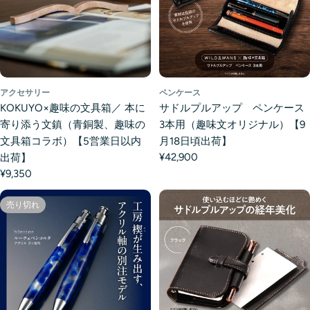
アクセサリー
ペンケース
KOKUYO×趣味の文具箱／ 本に
サドルプルアップ ペンケース
寄り添う文鎮（青銅製、趣味の
3本用（趣味文オリジナル）【9
文具箱コラボ）【5営業日以内
月18日頃出荷】
¥42,900
出荷】
¥9,350
売り切れ