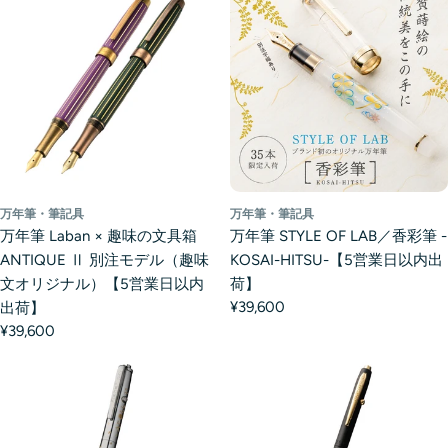
万年筆・筆記具
万年筆・筆記具
万年筆 Laban × 趣味の文具箱
万年筆 STYLE OF LAB／香彩筆 -
ANTIQUE Ⅱ 別注モデル（趣味
KOSAI-HITSU-【5営業日以内出
文オリジナル）【5営業日以内
荷】
¥39,600
出荷】
¥39,600