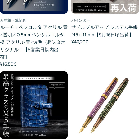
万年筆・筆記具
バインダー
ルーチェペンコルタ アクリル 青
サドルプルアップ システム手帳
×透明／0.5mmペンシルコルタ
M5 φ11mm【9月16日頃出荷】
¥46,200
楔 アクリル 青×透明（趣味文オ
リジナル）【5営業日以内出
荷】
¥16,500