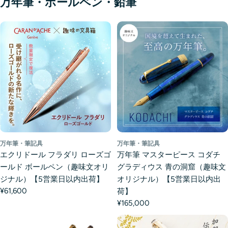
万年筆・ボールペン・鉛筆
万年筆・筆記具
万年筆・筆記具
エクリドール フラダリ ローズゴ
万年筆 マスターピース コダチ
ールド ボールペン（趣味文オリ
グラディウス 青の洞窟（趣味文
ジナル）【5営業日以内出荷】
オリジナル）【5営業日以内出
¥61,600
荷】
¥165,000