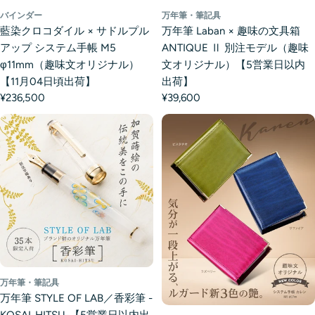
バインダー
万年筆・筆記具
藍染クロコダイル × サドルプル
万年筆 Laban × 趣味の文具箱
アップ システム手帳 M5
ANTIQUE Ⅱ 別注モデル（趣味
φ11mm（趣味文オリジナル）
文オリジナル）【5営業日以内
【11月04日頃出荷】
出荷】
¥236,500
¥39,600
万年筆・筆記具
万年筆 STYLE OF LAB／香彩筆 -
KOSAI-HITSU-【5営業日以内出