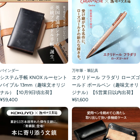
バインダー
万年筆・筆記具
システム手帳 KNOX ルーセント
エクリドール フラダリ ローズゴ
バイブル 13mm（趣味文オリジ
ールド ボールペン（趣味文オリ
ナル）【10月9日頃出荷】
ジナル）【5営業日以内出荷】
¥59,400
¥61,600