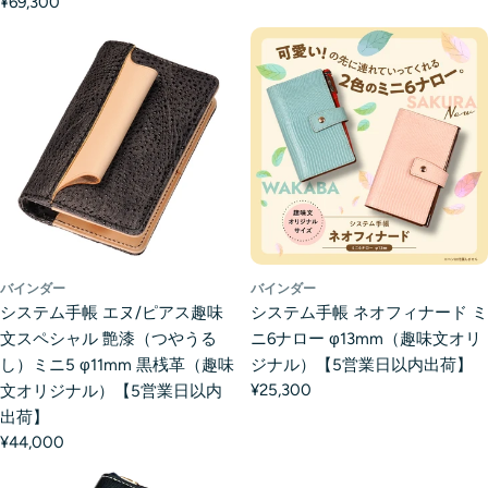
¥69,300
バインダー
バインダー
システム手帳 エヌ/ピアス趣味
システム手帳 ネオフィナード ミ
文スペシャル 艶漆（つやうる
ニ6ナロー φ13mm（趣味文オリ
し）ミニ5 φ11mm 黒桟革（趣味
ジナル）【5営業日以内出荷】
¥25,300
文オリジナル）【5営業日以内
出荷】
¥44,000