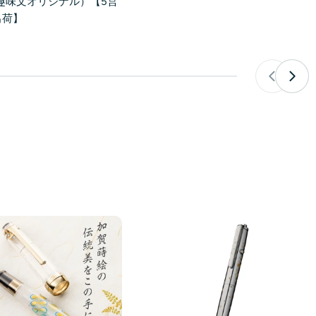
（趣味文オリジナル）【5営
出荷】