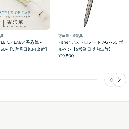
万年筆・筆記具
記具
Fisher アストロノート AG7-50 ボー
LE OF LAB／香彩筆 -
ルペン【5営業日以内出荷】
HITSU-【5営業日以内出荷】
¥19,800