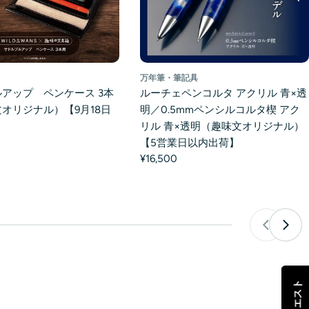
万年筆・筆記具
アップ ペンケース 3本
ルーチェペンコルタ アクリル 青×透
オリジナル）【9月18日
明／0.5mmペンシルコルタ楔 アク
リル 青×透明（趣味文オリジナル）
【5営業日以内出荷】
¥16,500