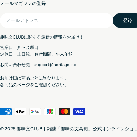
メールマガジンの登録
メ
登録
ー
ル
趣味文CLUBに関する最新の情報をお届け！
ア
ド
営業日：月〜金曜日
レ
定休日：土日祝、お盆期間、年末年始
ス
お問い合わせ先：support@heritage.inc
お届け日は商品ごとに異なります。
各商品のページをご確認ください。
© 2026
趣味文CLUB｜雑誌「趣味の文具箱」公式オンラインショ