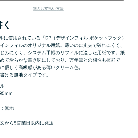
別のお支払い方法
書く
ィルに使用されている「DP（デザインフィル ポケットブック）
ザインフィルのオリジナル用紙。薄いのに丈夫で破れにくく、
にじみにくく、システム手帳のリフィルに適した用紙です。紙
高めて滑らかな書き味にしており、万年筆との相性も抜群で
目に優しく高級感がある薄いクリーム色。
に書ける無地タイプです。
ブル
95mm
類：無地
文から5営業日以内に発送