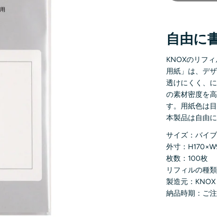
自由に
KNOXのリフ
用紙」は、デ
透けにくく、
の素材密度を
す。用紙色は
本製品は自由
サイズ：バイ
外寸：H170×W
枚数：100枚
リフィルの種
製造元：KNOX
納品時期：ご注