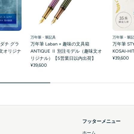
万年筆・筆記具
万年筆・筆
ダチ グラ
万年筆 Laban × 趣味の文具箱
万年筆 STY
文オリジナ
ANTIQUE Ⅱ 別注モデル（趣味文オ
KOSAI-
¥39,600
】
リジナル）【5営業日以内出荷】
¥39,600
フッターメニュー
ホーム