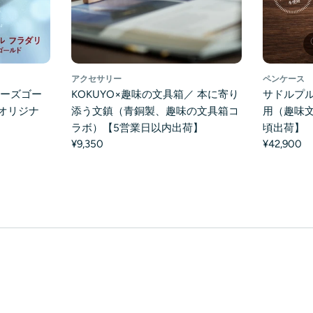
アクセサリー
ペンケース
ローズゴー
KOKUYO×趣味の文具箱／ 本に寄り
サドルプル
オリジナ
添う文鎮（青銅製、趣味の文具箱コ
用（趣味文
】
ラボ）【5営業日以内出荷】
頃出荷】
¥9,350
¥42,900