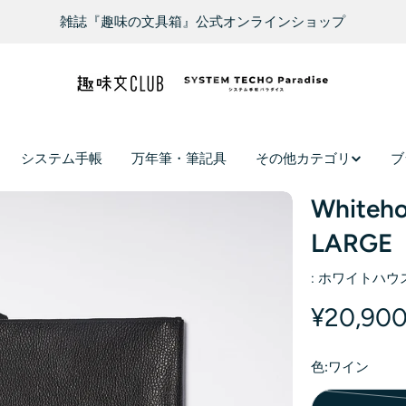
雑誌『趣味の文具箱』公式オンラインショップ
システム手帳
万年筆・筆記具
その他カテゴリ
ブ
Whiteh
LARGE
:
ホワイトハウ
¥20,90
色:
ワイン