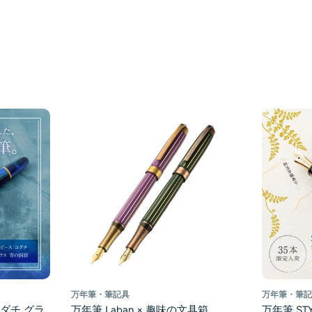
万年筆・筆記具
万年筆・筆
ダチ グラ
万年筆 Laban × 趣味の文具箱
万年筆 STY