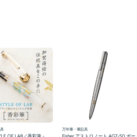
万年筆・筆記具
記具
Fisher アストロノート AG7-50 ボー
LE OF LAB／香彩筆 -