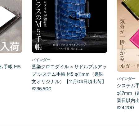
バインダー
ム手帳 M5
藍染クロコダイル × サドルプルアッ
】
プ システム手帳 M5 φ11mm（趣味
バインダー
文オリジナル）【11月04日頃出荷】
システム手
¥236,500
φ17mm
業日以内
¥24,200