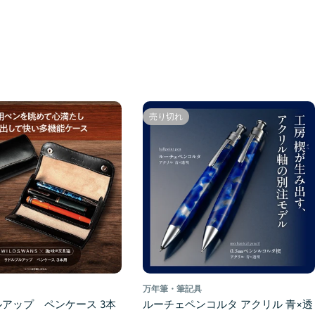
売り切れ
万年筆・筆記具
アップ ペンケース 3本
ルーチェペンコルタ アクリル 青×透