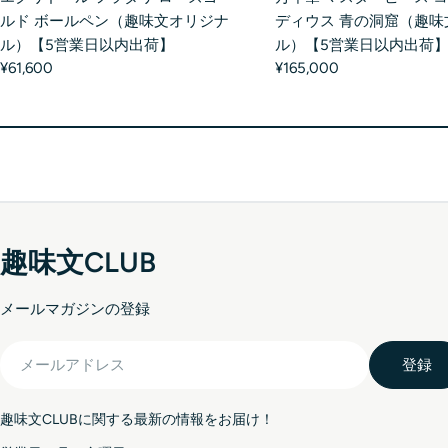
ルド ボールペン（趣味文オリジナ
ディウス 青の洞窟（趣味
ル）【5営業日以内出荷】
ル）【5営業日以内出荷
¥61,600
¥165,000
趣味文CLUB
メールマガジンの登録
メ
登録
ー
ル
趣味文CLUBに関する最新の情報をお届け！
ア