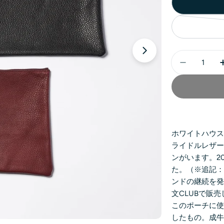
ホワイトハウス
ライドルレザ
ンがいます。
2
た。（※追記：
ンドの継続を
文CLUBで販
このポーチに使
したもの。成