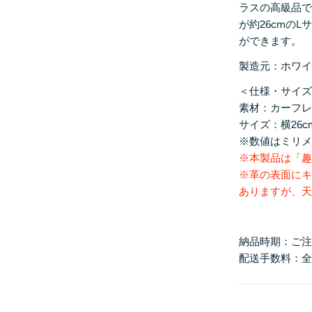
ラスの高級品
が約26cmの
ができます。
製造元：ホワ
＜仕様・サイ
素材：
カーフ
サイズ：横26cm
※数値はミリ
※本製品は「
※革の表面にキ
ありますが、
納品時期：ご注
配送手数料：全