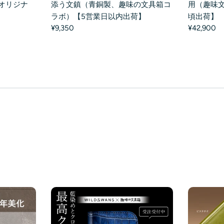
オリジナ
添う文鎮（青銅製、趣味の文具箱コ
用（趣味文
】
ラボ）【5営業日以内出荷】
頃出荷】
¥9,350
¥42,900