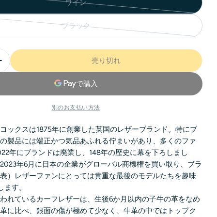
ワイン
ブラック
売り切れ
別のお支払い方法
コックスは1875年に創業した英国のレザーブランド。特にブ
ーの製品には端正かつ気品あふれる佇まいがあり、多くのファ
022年にブランドは廃業し、148年の歴史に幕を下ろしまし
2023年6月に日本の企業がグローバル商標権を買い取り、ブラ
発表）レザーファンにとっては
貴重な最後のモデルたちを趣味
売します。
われているカーフレザーは、生後6か月以内の子牛の革をなめ
牛革に比べ、銀面の傷が極めて少なく、牛革の中ではトップク